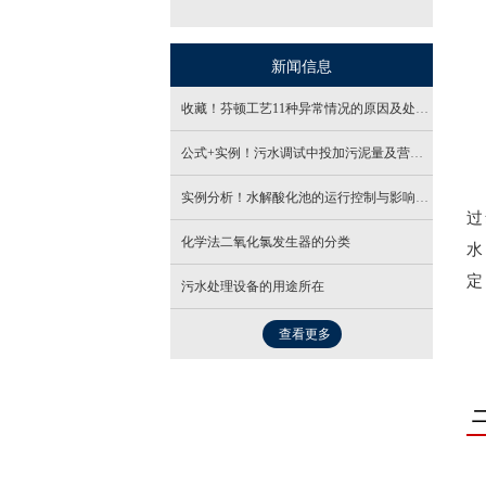
- 布袋除尘器
- 汽水旋混式换热器组
- 沼气脱硫设备
- 酸/碱洗塔
新闻信息
- UV光氧净化器
- 螺旋缠绕管式换热器
- 厌氧反应罐
- 臭氧发生器
收藏！芬顿工艺11种异常情况的原因及处理方法！
- 板框压滤机
- UV光氧净化器
公式+实例！污水调试中投加污泥量及营养源的计算！
- 浅层砂过滤器
- 活性炭吸附塔
实例分析！水解酸化池的运行控制与影响因素！
过
- 斜板沉淀器
- 吸收塔
化学法二氧化氯发生器的分类
水
定
- 缓释消毒器
- 喷淋塔
污水处理设备的用途所在
- 玻璃钢罐
查看更多
二