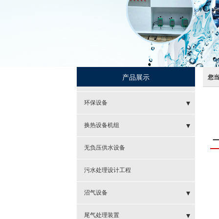
产品展示
您
环保设备
- 二氧化氯发生器
换热设备机组
- 次氯酸钠发生器
- 全自动换热器组
无负压供水设备
- 投加器
- 螺旋式换热器组
污水处理设计工程
- 整体污水处理设备
- 管壳式换热器组
沼气设备
- 气浮沉淀机
- 板式换热器组
- 沼气储气柜
尾气处理装置