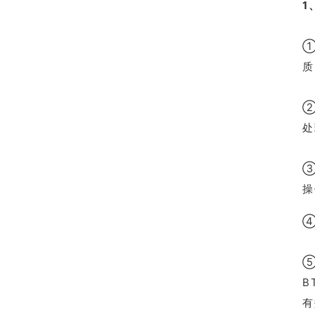
1
①
质
②
处
③
操
④
⑤
B
有