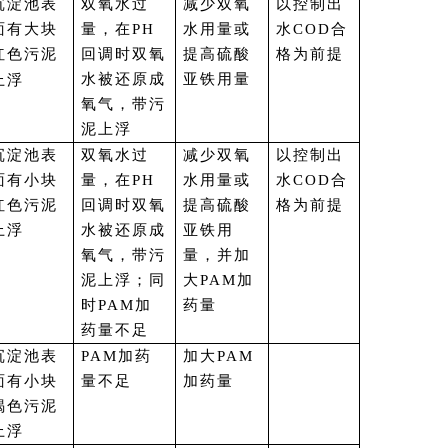
沉淀池表
双氧水过
减少双氧
以控制出
面有大块
量，在PH
水用量或
水COD合
红色
回调时双氧
提高硫酸
格为前提
污泥
水被还原成
亚铁用量
上浮
氧气，带污
泥上浮
沉淀池表
双氧水过
减少双氧
以控制出
面有小块
量，在PH
水用量或
水COD合
红色污泥
回调时双氧
提高硫酸
格为前提
上浮
水被还原成
亚铁用
氧气，带污
量，并加
泥上浮；同
大PAM加
时PAM加
药量
药量不足
沉淀池表
PAM加药
加大PAM
面有小块
量不足
加药量
褐色污泥
上浮