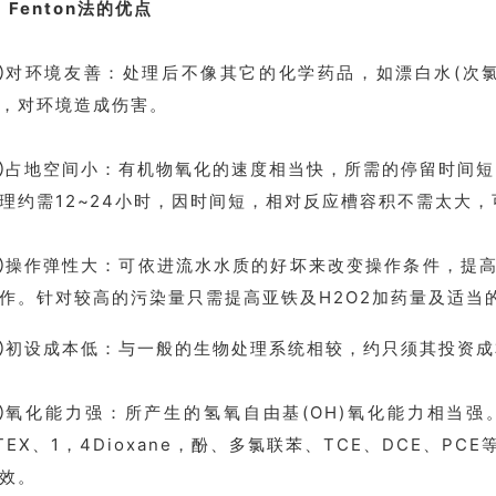
、Fenton法的优点
对环境友善：处理后不像其它的化学药品，如漂白水(次氯
，对环境造成伤害。
占地空间小：有机物氧化的速度相当快，所需的停留时间短,
理约需12~24小时，因时间短，相对反应槽容积不需太大
操作弹性大：可依进流水水质的好坏来改变操作条件，提高
作。针对较高的污染量只需提高亚铁及H2O2加药量及适当
初设成本低：与一般的生物处理系统相较，约只须其投资成本1
氧化能力强：所产生的氢氧自由基(OH)氧化能力相当强
TEX、1，4Dioxane，酚、多氯联苯、TCE、DCE、PC
效。