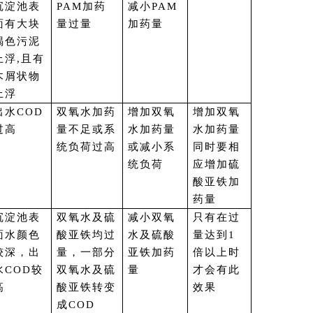
沉淀池表
PAM加药
减小PAM
面有大块
量过量
加药量
褐色污泥
上浮,且有
木屑状物
上浮
出水COD
双氧水加药
增加双氧
增加双氧
过高
量不足或系
水加药量
水加药量
统负荷过高
或减小系
同时要相
统负荷
应增加硫
酸亚铁加
药量
沉淀池表
双氧水及硫
减小双氧
只有在过
面水颜色
酸亚铁均过
水及硫酸
量达到1
较深，出
量，一部分
亚铁加药
倍以上时
水COD较
双氧水及硫
量
才会有此
高
酸亚铁转变
效果
成COD