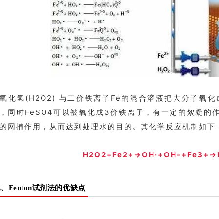
氧化氢(H2O2) 与二价铁离子Fe的混合溶液把大分子
，同时FeSO4可以被氧化成3价铁离子，有一定的絮凝的
的网捕作用，从而达到处理水的目的。
其化学反应机制如下
H2O2+Fe2+→OH·+OH-+Fe3+→
、Fenton试剂法的优缺点