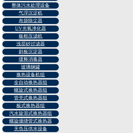
整体污水处理设备
气浮沉淀机
布袋除尘器
UV光氧净化器
板框压滤机
浅层砂过滤器
斜板沉淀器
缓释消毒器
玻璃钢罐
换热设备机组
全自动换热器组
螺旋式换热器组
管壳式换热器组
板式换热器组
汽水旋混式换热器组
螺旋缠绕管式换热器
无负压供水设备