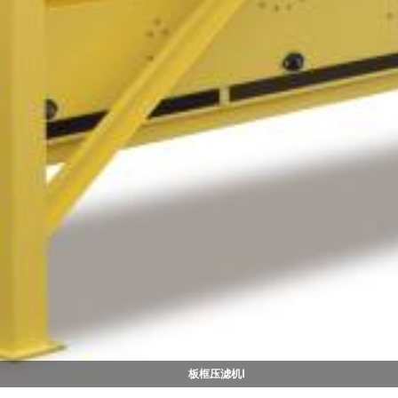
板框压滤机Ⅰ