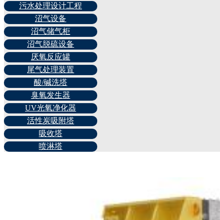
污水处理设计工程
沼气设备
沼气储气柜
沼气脱硫设备
厌氧反应罐
尾气处理装置
酸/碱洗塔
臭氧发生器
UV光氧净化器
活性炭吸附塔
吸收塔
喷淋塔