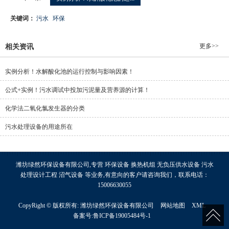
关键词：
污水
环保
更多>>
相关资讯
实例分析！水解酸化池的运行控制与影响因素！
公式+实例！污水调试中投加污泥量及营养源的计算！
化学法二氧化氯发生器的分类
污水处理设备的用途所在
潍坊绿然环保设备有限公司,专营 环保设备 换热机组 无负压供水设备 污水
处理设计工程 沼气设备 等业务,有意向的客户请咨询我们，联系电话：
15006630055
CopyRight © 版权所有:
潍坊绿然环保设备有限公司
网站地图
XML
备案号:
鲁ICP备19005484号-1